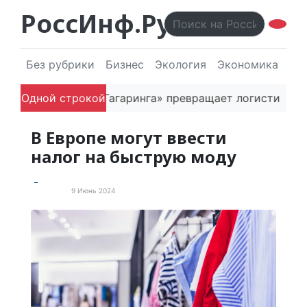
РоссИнф.Ру
Без рубрики
Бизнес
Экология
Экономика
Эл
 основатель «Гагаринга» превращает логистическую п
Одной строкой
В Европе могут ввести
налог на быструю моду
9 Июнь 2024
Экология