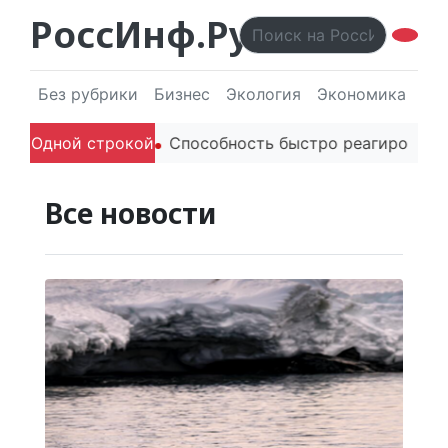
РоссИнф.Ру
Без рубрики
Бизнес
Экология
Экономика
Эл
телей в речи
Одной строкой
Способность быстро реагировать через
Все новости