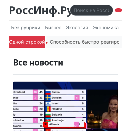
РоссИнф.Ру
Без рубрики
Бизнес
Экология
Экономика
Эл
телей в речи
Одной строкой
Способность быстро реагировать через
Все новости