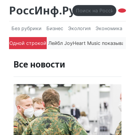
РоссИнф.Ру
Без рубрики
Бизнес
Экология
Экономика
Эл
 впечатляют
Одной строкой
Лейбл JoyHeart Music показывает пример
Все новости