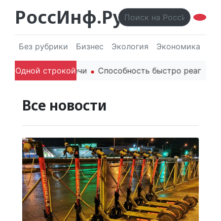
РоссИнф.Ру
Без рубрики
Бизнес
Экология
Экономика
Эл
и родителей в речи
Одной строкой
Способность быстро реагировать
Все новости