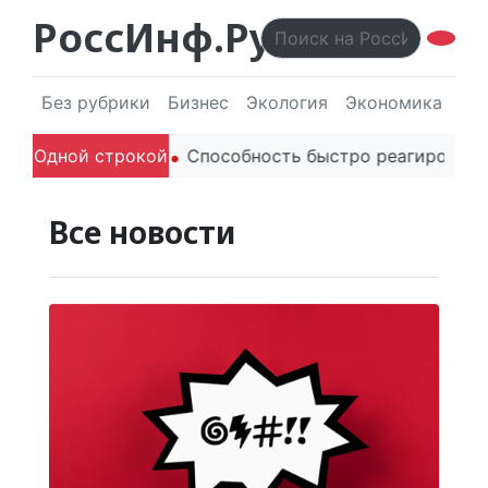
РоссИнф.Ру
Без рубрики
Бизнес
Экология
Экономика
Эл
телей в речи
Одной строкой
Способность быстро реагировать через
Все новости