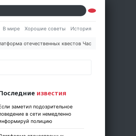
В мире
Хорошие советы
История
Культура
Наук
ма отечественных квестов Час Рамзая готовит три но
Последние
известия
Если заметил подозрительное
поведение в сети немедленно
информируй полицию