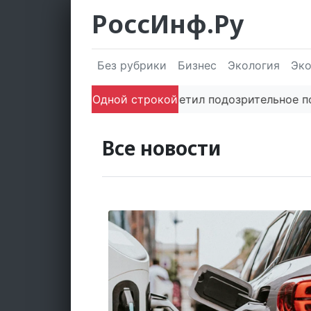
РоссИнф.Ру
Без рубрики
Бизнес
Экология
Эк
Одной строкой
Если заметил подозрительное поведе
Все новости