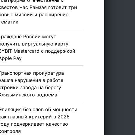
Платформа отечественных
квестов Час Рамзая готовит три
новые миссии и расширение
тематик
Граждане России могут
получить виртуальную карту
BYBIT Mastercard с поддержкой
Apple Pay
Транспортная прокуратура
нашла нарушения в работе
стройки завода на берегу
Клязьминского водоема
Эпиляция без слов об мощности
как главный критерий в 2026
году подчеркивает качество
контроля