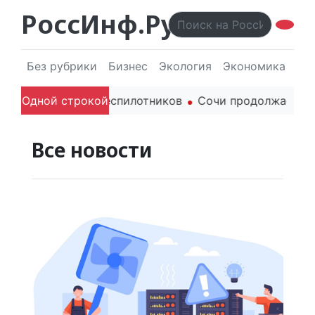
РоссИнф.Ру
Без рубрики
Бизнес
Экология
Экономика
Эл
ражданских беспилотников
Одной строкой
Сочи продолжает держать
Все новости