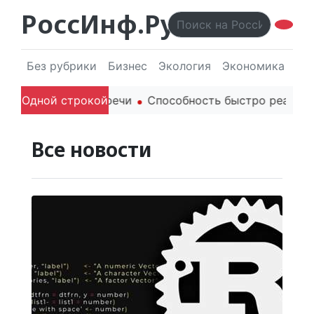
РоссИнф.Ру
Без рубрики
Бизнес
Экология
Экономика
Эл
оли родителей в речи
Одной строкой
Способность быстро реагирова
Все новости