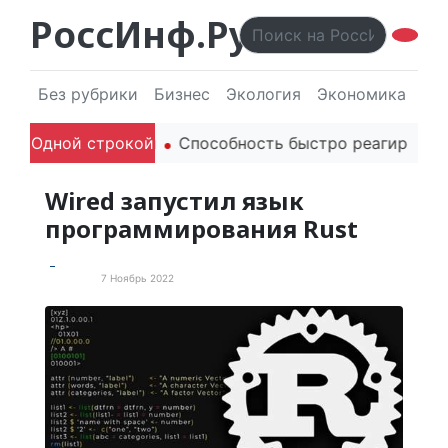
РоссИнф.Ру
Без рубрики
Бизнес
Экология
Экономика
Эл
одителей в речи
Одной строкой
Способность быстро реагировать ч
Wired запустил язык
программирования Rust
7 Ноябрь 2022
Новости