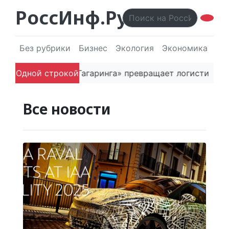
РоссИнф.Ру
Без рубрики
Бизнес
Экология
Экономика
Эл
 основатель «Гагаринга» превращает логистическую п
Одной строкой
Все новости