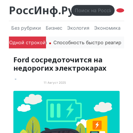
РоссИнф.Ру
Без рубрики
Бизнес
Экология
Экономика
Эл
елей в речи
Одной строкой
Способность быстро реагировать через
Ford сосредоточится на
недорогих электрокарах
11 Август 2025
Электротранспорт