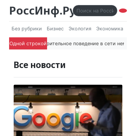
РоссИнф.Ру
Без рубрики
Бизнес
Экология
Экономика
Эл
аметил подозрительное поведение в сети немедленно
Одной строкой
Все новости