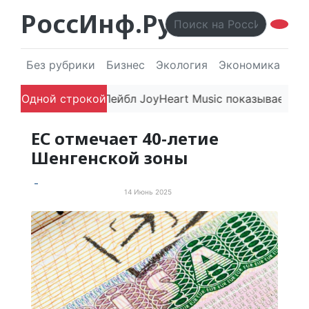
РоссИнф.Ру
Без рубрики
Бизнес
Экология
Экономика
Эл
печатляют
Одной строкой
Лейбл JoyHeart Music показывает пример 
ЕС отмечает 40-летие
Шенгенской зоны
14 Июнь 2025
Просто хорошие новости