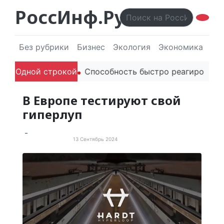
РоссИнф.Ру
Без рубрики
Бизнес
Экология
Экономика
Эл
лей в речи
Одной строкой
Способность быстро реагировать через P
В Европе тестируют свой
гиперлуп
13 Сентябрь 2024
Новые технологии