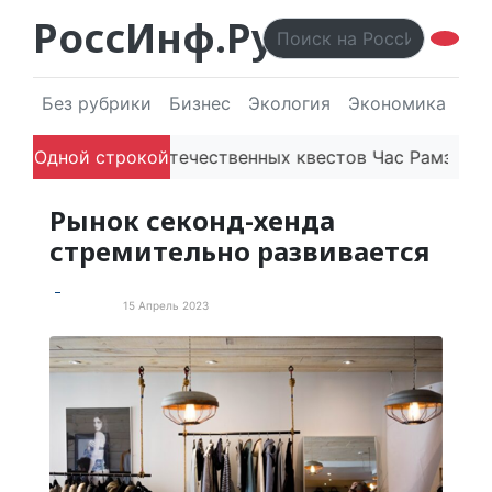
РоссИнф.Ру
Без рубрики
Бизнес
Экология
Экономика
Эл
латформа отечественных квестов Час Рамзая готовит
Одной строкой
Рынок секонд-хенда
стремительно развивается
15 Апрель 2023
Экономика