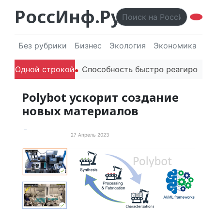
РоссИнф.Ру
Без рубрики
Бизнес
Экология
Экономика
Эл
лей в речи
Одной строкой
Способность быстро реагировать через P
Polybot ускорит создание
новых материалов
27 Апрель 2023
Новые технологии