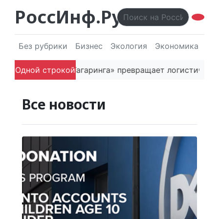
РоссИнф.Ру
Без рубрики
Бизнес
Экология
Экономика
Эл
основатель «Гагаринга» превращает логистическую пл
Одной строкой
Все новости