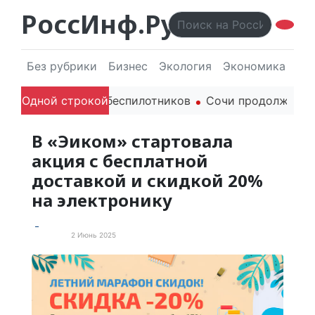
РоссИнф.Ру
Без рубрики
Бизнес
Экология
Экономика
Эл
ля гражданских беспилотников
Одной строкой
Сочи продолжает держ
В «Эиком» стартовала
акция с бесплатной
доставкой и скидкой 20%
на электронику
2 Июнь 2025
Новости