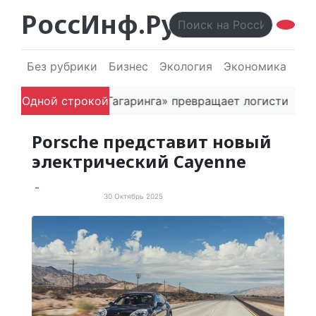
РоссИнф.Ру
Без рубрики
Бизнес
Экология
Экономика
Эл
нователь «Гагаринга» превращает логистическую плат
Одной строкой
Porsche представит новый
электрический Cayenne
30 Октябрь 2025
Электротранспорт