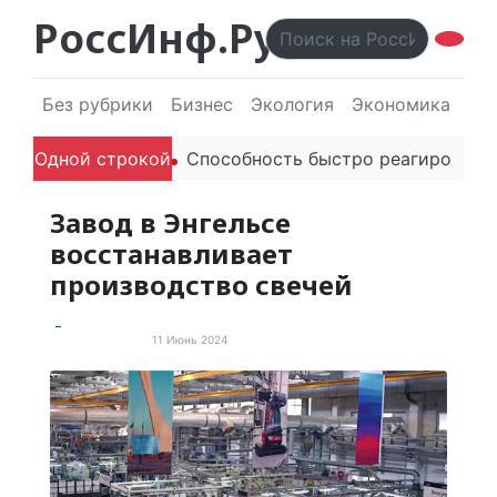
РоссИнф.Ру
Без рубрики
Бизнес
Экология
Экономика
Эл
елей в речи
Одной строкой
Способность быстро реагировать через 
Завод в Энгельсе
восстанавливает
производство свечей
11 Июнь 2024
Новости России