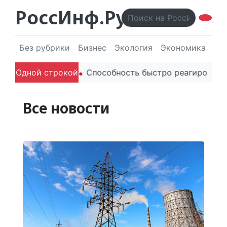
РоссИнф.Ру
Без рубрики
Бизнес
Экология
Экономика
Эл
ителей в речи
Одной строкой
Способность быстро реагировать чере
Все новости