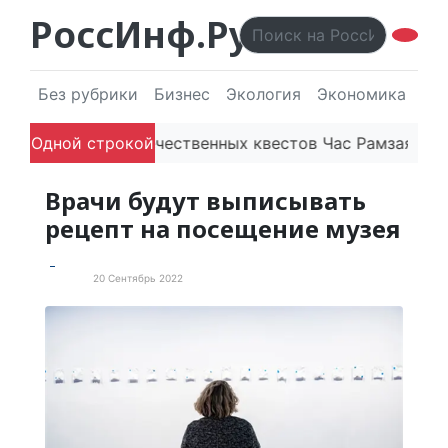
РоссИнф.Ру
Без рубрики
Бизнес
Экология
Экономика
Эл
Платформа отечественных квестов Час Рамзая готови
Одной строкой
Врачи будут выписывать
рецепт на посещение музея
20 Сентябрь 2022
В мире