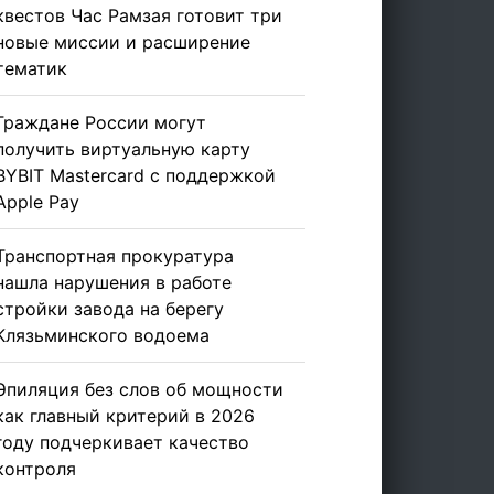
квестов Час Рамзая готовит три
новые миссии и расширение
тематик
Граждане России могут
получить виртуальную карту
BYBIT Mastercard с поддержкой
Apple Pay
Транспортная прокуратура
нашла нарушения в работе
стройки завода на берегу
Клязьминского водоема
Эпиляция без слов об мощности
как главный критерий в 2026
году подчеркивает качество
контроля