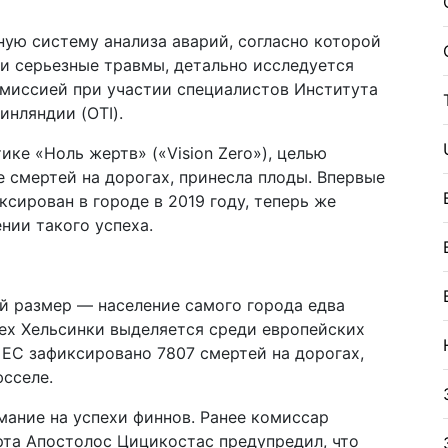
ую систему анализа аварий, согласно которой
и серьезные травмы, детально исследуется
миссией при участии специалистов Института
нляндии (OTI).
ке «Ноль жертв» («Vision Zero»), целью
 смертей на дорогах, принесла плоды. Впервые
ксирован в городе в 2019 году, теперь же
нии такого успеха.
й размер — население самого города едва
ех Хельсинки выделяется среди европейских
 ЕС зафиксировано 7807 смертей на дорогах,
юсселе.
мание на успехи финнов. Ранее комиссар
та Апостолос Цицикостас предупредил, что