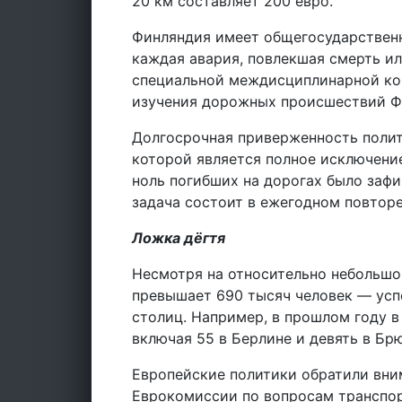
20 км составляет 200 евро.
Финляндия имеет общегосударственн
каждая авария, повлекшая смерть ил
специальной междисциплинарной ко
изучения дорожных происшествий Фи
Долгосрочная приверженность полити
которой является полное исключение
ноль погибших на дорогах было зафи
задача состоит в ежегодном повторе
Ложка дёгтя
Несмотря на относительно небольшо
превышает 690 тысяч человек — усп
столиц. Например, в прошлом году в
включая 55 в Берлине и девять в Бр
Европейские политики обратили вни
Еврокомиссии по вопросам транспор