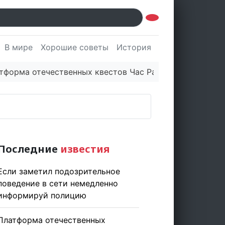
В мире
Хорошие советы
История
Культура
Наук
 отечественных квестов Час Рамзая готовит три новы
Последние
известия
Если заметил подозрительное
поведение в сети немедленно
информируй полицию
Платформа отечественных