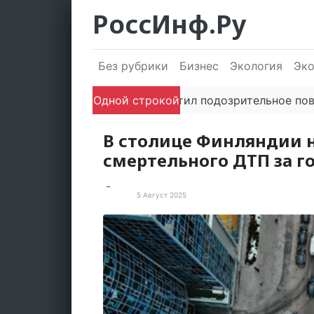
РоссИнф.Ру
Без рубрики
Бизнес
Экология
Эк
Если заметил подозрительное поведени
Одной строкой
В столице Финляндии 
смертельного ДТП за г
5 Август 2025
В мире