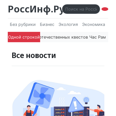
РоссИнф.Ру
Без рубрики
Бизнес
Экология
Экономика
Эл
ю
Платформа отечественных квестов Час Рамзая гот
Одной строкой
Все новости