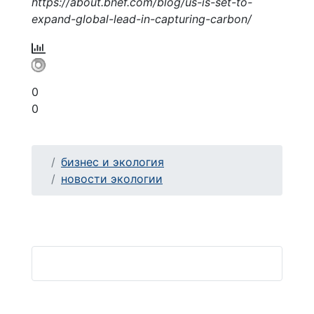
https://about.bnef.com/blog/us-is-set-to-
expand-global-lead-in-capturing-carbon/
0
0
бизнес и экология
новости экологии