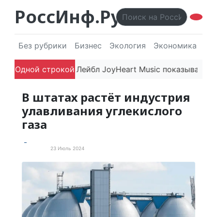
РоссИнф.Ру
Без рубрики
Бизнес
Экология
Экономика
Эл
а впечатляют
Одной строкой
Лейбл JoyHeart Music показывает приме
В штатах растёт индустрия
улавливания углекислого
газа
23 Июль 2024
Экология