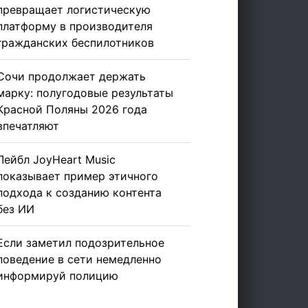
превращает логистическую
платформу в производителя
гражданских беспилотников
Сочи продолжает держать
марку: полугодовые результаты
Красной Поляны 2026 года
впечатляют
Лейбл JoyHeart Music
показывает пример этичного
подхода к созданию контента
без ИИ
Если заметил подозрительное
поведение в сети немедленно
информируй полицию