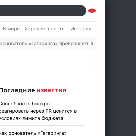
В мире
Хорошие советы
История
Культура
Наук
тель «Гагаринга» превращает логистическую платформ
Последние
известия
Способность быстро
реагировать через PR ценится в
условиях лимита бюджета
Как основатель «Гагаринга»