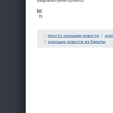
besplaten-javen-prevoz/
15
просто хорошие новости
хор
хорошие новости из Европы