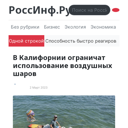
РоссИнф.Ру
Без рубрики
Бизнес
Экология
Экономика
Эл
й в речи
Одной строкой
Способность быстро реагировать через PR 
В Калифорнии ограничат
использование воздушных
шаров
2 Март 2023
Экология