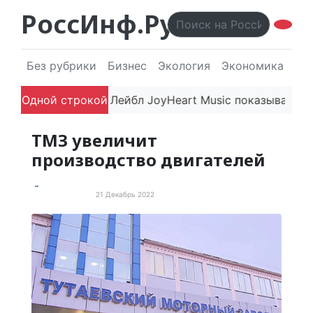
РоссИнф.Ру
Без рубрики
Бизнес
Экология
Экономика
Эл
впечатляют
Одной строкой
Лейбл JoyHeart Music показывает пример 
ТМЗ увеличит
производство двигателей
21 Декабрь 2022
Новости России