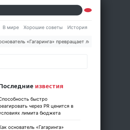
В мире
Хорошие советы
История
Культура
Наук
тель «Гагаринга» превращает логистическую платформ
Последние
известия
Способность быстро
реагировать через PR ценится в
условиях лимита бюджета
Как основатель «Гагаринга»