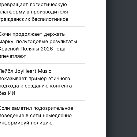
превращает логистическую
платформу в производителя
гражданских беспилотников
Сочи продолжает держать
марку: полугодовые результаты
Красной Поляны 2026 года
впечатляют
Лейбл JoyHeart Music
показывает пример этичного
подхода к созданию контента
без ИИ
Если заметил подозрительное
поведение в сети немедленно
информируй полицию