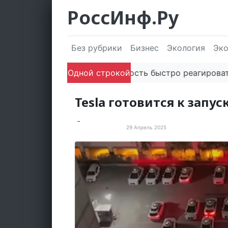
РоссИнф.Ру
Без рубрики
Бизнес
Экология
Эк
Способность быстро реагировать чере
Одной строкой
Tesla готовится к запус
29 Апрель 2025
Новые технологии