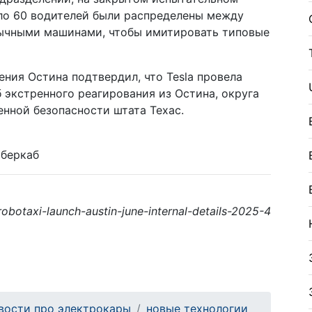
оло 60 водителей были распределены между
бычными машинами, чтобы имитировать типовые
ния Остина подтвердил, что Tesla провела
 экстренного реагирования из Остина, округа
нной безопасности штата Техас.
иберкаб
robotaxi-launch-austin-june-internal-details-2025-4
вости про электрокары
новые технологии