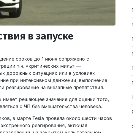
твия в запуске
дение сроков до 1 июня сопряжено с
рации т.н. «критических миль» —
ых дорожных ситуациях или в условиях
ение при интенсивном движении, выполнение
и реагирование на внезапные препятствия.
х имеет решающее значение для оценки того,
ляться с ЧП без вмешательства человека.
ков, в марте Tesla провела около шести часов
экстренного реагирования, включая
дразделений, на закрытом испытательном