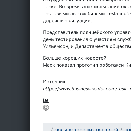
треке. Во время этих испытаний ок
тестовыми автомобилями Tesla и о
дорожные ситуации.
Представитель полицейского управле
день тестирования с участием служб
Уильямсон, и Департамента обществе
Больше хороших новостей
Маск показал прототип роботакси К
Источник:
https://www.businessinsider.com/tesla-
больше хороших новостей
но