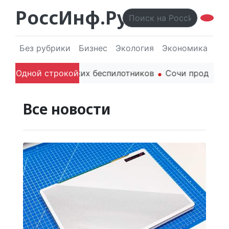
РоссИнф.Ру
Без рубрики
Бизнес
Экология
Экономика
Эл
одителя гражданских беспилотников
Одной строкой
Сочи продолжает
Все новости