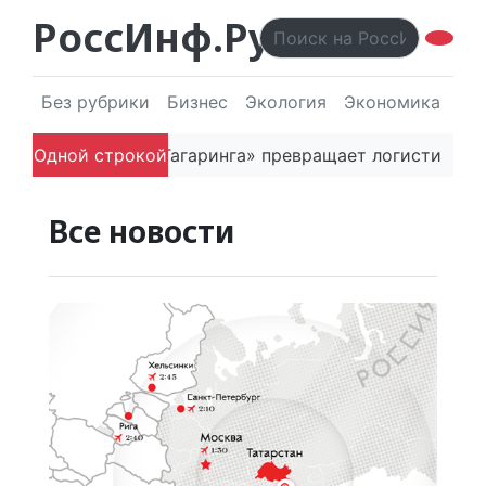
РоссИнф.Ру
Без рубрики
Бизнес
Экология
Экономика
Эл
к основатель «Гагаринга» превращает логистическую 
Одной строкой
Все новости