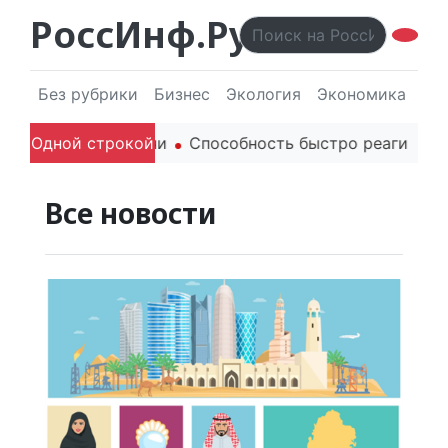
РоссИнф.Ру
Без рубрики
Бизнес
Экология
Экономика
Эл
родителей в речи
Одной строкой
Способность быстро реагировать ч
Все новости