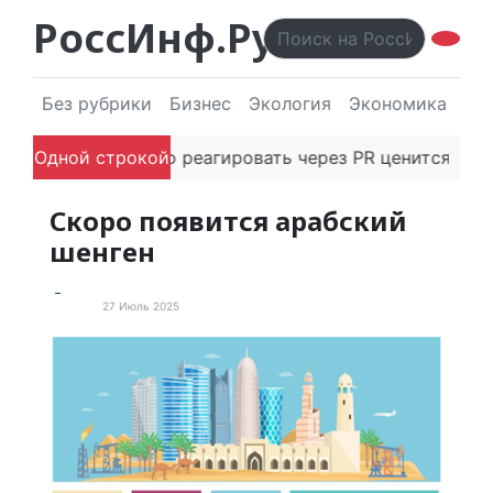
РоссИнф.Ру
Без рубрики
Бизнес
Экология
Экономика
Эл
ность быстро реагировать через PR ценится в услови
Одной строкой
Скоро появится арабский
шенген
27 Июль 2025
В мире