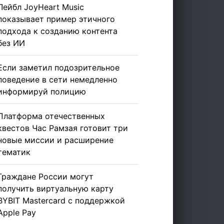
Лейбл JoyHeart Music
показывает пример этичного
подхода к созданию контента
без ИИ
Если заметил подозрительное
поведение в сети немедленно
информируй полицию
Платформа отечественных
квестов Час Рамзая готовит три
новые миссии и расширение
тематик
Граждане России могут
получить виртуальную карту
BYBIT Mastercard с поддержкой
Apple Pay