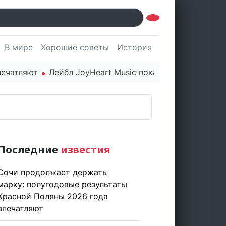
В мире
Хорошие советы
История
Культура
Наук
Лейбл JoyHeart Music показывает пример этичного по
Последние
известия
Сочи продолжает держать
марку: полугодовые результаты
Красной Поляны 2026 года
впечатляют