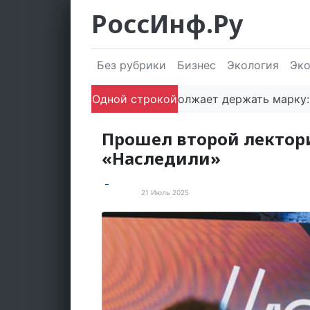
РоссИнф.Ру
Без рубрики
Бизнес
Экология
Эк
Сочи продолжает держать марку: полугодовы
Одной строкой
Прошел второй лектор
«Наследили»
21 Июль 2025
Культура