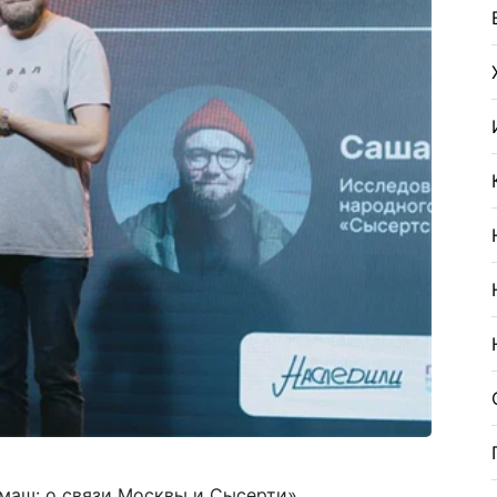
маш: о связи Москвы и Сысерти»