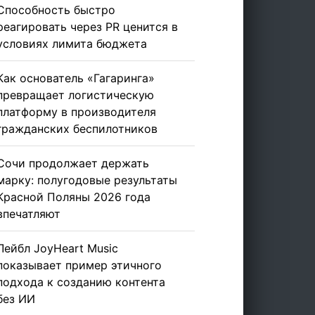
Способность быстро
реагировать через PR ценится в
условиях лимита бюджета
Как основатель «Гагаринга»
превращает логистическую
платформу в производителя
гражданских беспилотников
Сочи продолжает держать
марку: полугодовые результаты
Красной Поляны 2026 года
впечатляют
Лейбл JoyHeart Music
показывает пример этичного
подхода к созданию контента
без ИИ