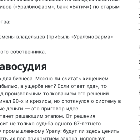
ивов («Уралбиофарм», банк «Вятич») по старым
тва:
смены владельцев (прибыль «Уралбиофарма»
ого собственника.
равосудия
 для бизнеса. Можно ли считать хищением
ибылью, а ущерба нет? Если ответ «да», то
д произвольным толкованием его решений.
нал 90-х и кризисы, но споткнулся о систему в
ые деньги — это приговор идее
станет решающим этапом. От решения
сит не только судьба одного 67‑летнего
му промышленному Уралу: будут ли здесь ценить
ать их под прикрытием закона, используя