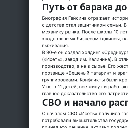
Путь от барака д
Биография Гайсина отражает истори
с детства стал защитником семьи. В 
механику рынка. После школы 10 лет
«подпольным» бизнесом (джинсы, пл
выживания.
В 90-е он создал холдинг «Среднеур
(«Исеть», завод им. Калинина). В отл
производство, а не в сырье. Его жес
прозвище «Бешеный татарин» и враго
группировками. Конфликты были кро
У него 11 детей, все живут и работа
главное доказательство его патриот
СВО и начало рас
С началом СВО «Исеть» получила го
потребовали вмешательства государс
принял это решение, активно подде