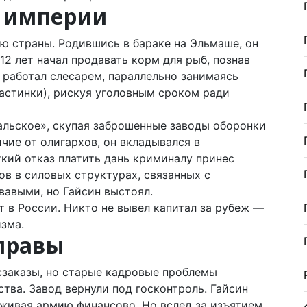
о империи
ю страны. Родившись в бараке на Эльмаше, он
12 лет начал продавать корм для рыб, познав
 работал слесарем, параллельно занимаясь
астинки), рискуя уголовным сроком ради
альское», скупая заброшенные заводы оборонки
ичие от олигархов, он вкладывался в
ткий отказ платить дань криминалу принес
в в силовых структурах, связанных с
вавыми, но Гайсин выстоял.
ют в России. Никто не вывел капитал за рубеж —
изма.
правы
сзаказы, но старые кадровые проблемы
тва. Завод вернули под госконтроль. Гайсин
рживая армию финансово. Но вслед за изъятием