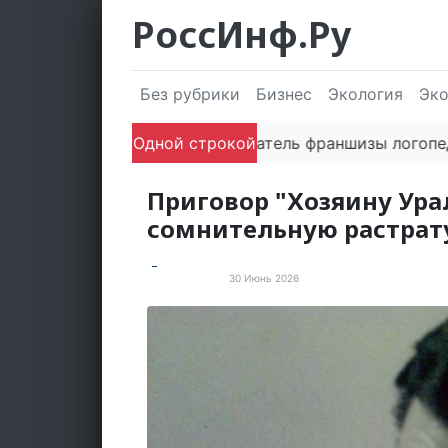
РоссИнф.Ру
Без рубрики
Бизнес
Экология
Эк
Одной строкой
Сооснователь франшизы логопедическ
Приговор "Хозяину Урал
сомнительную растрат
30 Июнь 2026
Пресс-релизы