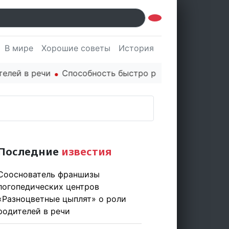
В мире
Хорошие советы
История
Культура
Наук
в речи
Способность быстро реагировать через PR це
Последние
известия
Сооснователь франшизы
логопедических центров
«Разноцветные цыплят» о роли
родителей в речи