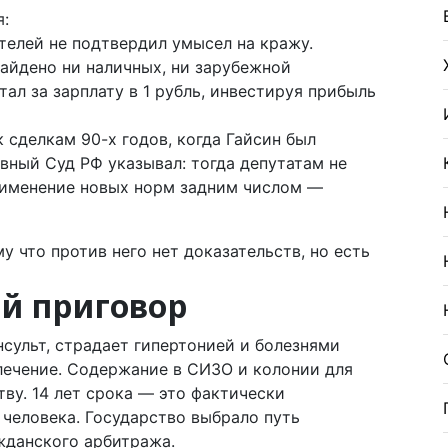
я:
телей не подтвердил умысел на кражу.
найдено ни наличных, ни зарубежной
тал за зарплату в 1 рубль, инвестируя прибыль
 сделкам 90-х годов, когда Гайсин был
вный Суд РФ указывал: тогда депутатам не
рименение новых норм задним числом —
му что против него нет доказательств, но есть
й приговор
нсульт, страдает гипертонией и болезнями
лечение. Содержание в СИЗО и колонии для
ву. 14 лет срока — это фактически
человека. Государство выбрало путь
жданского арбитража.