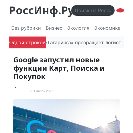
РоссИнф.Ру
Без рубрики
Бизнес
Экология
Экономика
Эл
Как основатель «Гагаринга» превращает логистическу
Одной строкой
Google запустил новые
функции Карт, Поиска и
Покупок
18 Ноябрь 2022
Новости