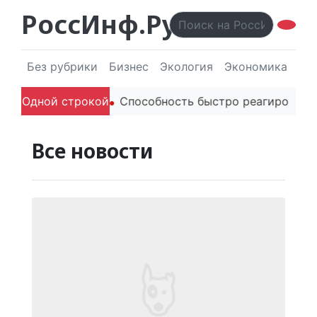
РоссИнф.Ру
Без рубрики
Бизнес
Экология
Экономика
Эл
ителей в речи
Одной строкой
Способность быстро реагировать чере
Все новости