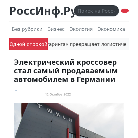
РоссИнф.Ру
Без рубрики
Бизнес
Экология
Экономика
Эл
ватель «Гагаринга» превращает логистическую платфо
Одной строкой
Электрический кроссовер
стал самый продаваемым
автомобилем в Германии
12 Октябрь 2022
Электротранспорт