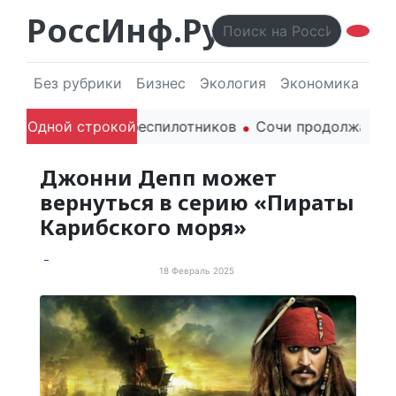
РоссИнф.Ру
Без рубрики
Бизнес
Экология
Экономика
Эл
я гражданских беспилотников
Одной строкой
Сочи продолжает держа
Джонни Депп может
вернуться в серию «Пираты
Карибского моря»
18 Февраль 2025
Просто хорошие новости