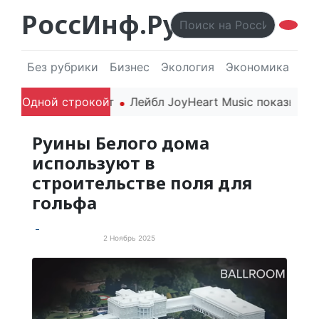
РоссИнф.Ру
Без рубрики
Бизнес
Экология
Экономика
Эл
года впечатляют
Одной строкой
Лейбл JoyHeart Music показывает п
Руины Белого дома
используют в
строительстве поля для
гольфа
2 Ноябрь 2025
Забавные новости