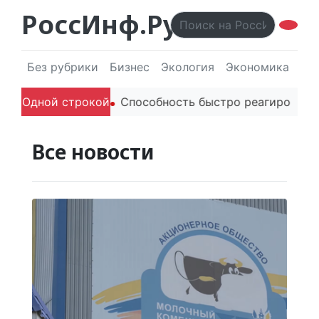
РоссИнф.Ру
Без рубрики
Бизнес
Экология
Экономика
Эл
телей в речи
Одной строкой
Способность быстро реагировать через
Все новости