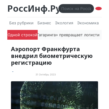
РоссИнф.Ру
Без рубрики
Бизнес
Экология
Экономика
Эл
снователь «Гагаринга» превращает логистическую пла
Одной строкой
Аэропорт Франкфурта
внедрил биометрическую
регистрацию
31 Октябрь 2023
Новые технологии