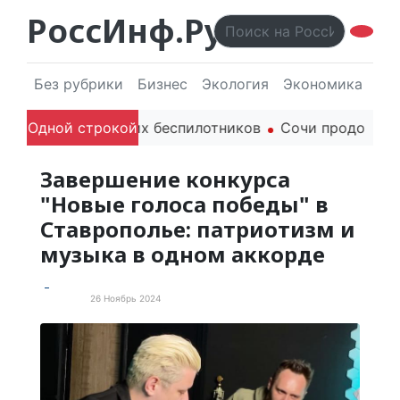
РоссИнф.Ру
Без рубрики
Бизнес
Экология
Экономика
Эл
ителя гражданских беспилотников
Одной строкой
Сочи продолжает д
Завершение конкурса
"Новые голоса победы" в
Ставрополье: патриотизм и
музыка в одном аккорде
26 Ноябрь 2024
Новости