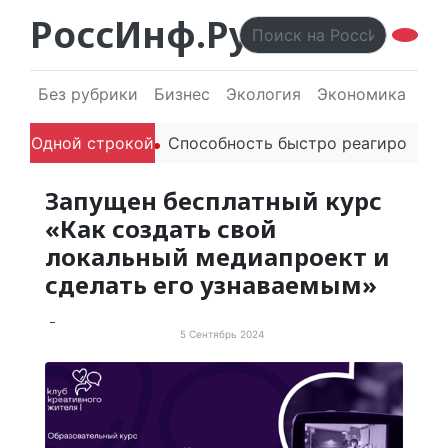
РоссИнф.Ру
Без рубрики
Бизнес
Экология
Экономика
Эл
ей в речи
Одной строкой
Способность быстро реагировать через PR
Запущен бесплатный курс
«Как создать свой
локальный медиапроект и
сделать его узнаваемым»
5 Сентябрь 2024
Просто хорошие новости