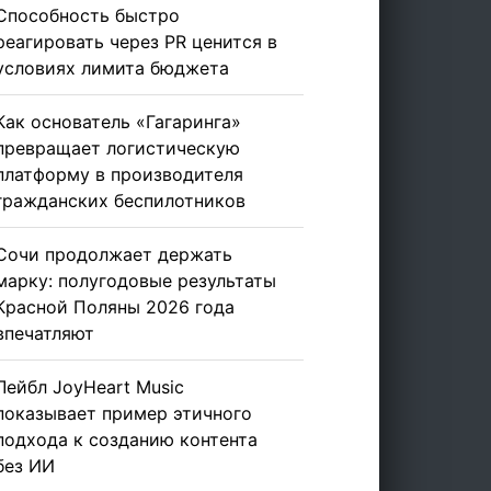
Способность быстро
реагировать через PR ценится в
условиях лимита бюджета
Как основатель «Гагаринга»
превращает логистическую
платформу в производителя
гражданских беспилотников
Сочи продолжает держать
марку: полугодовые результаты
Красной Поляны 2026 года
впечатляют
Лейбл JoyHeart Music
показывает пример этичного
подхода к созданию контента
без ИИ