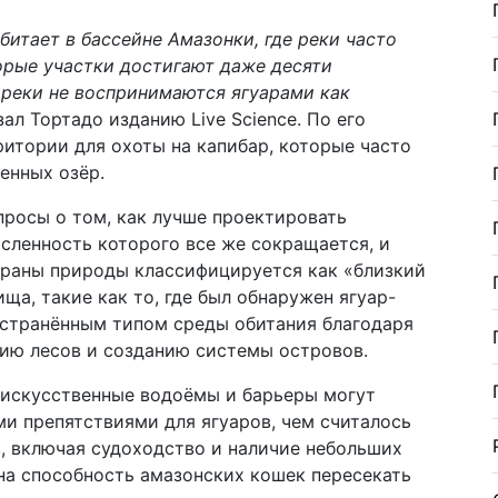
битает в бассейне Амазонки, где реки часто
орые участки достигают даже десяти
 реки не воспринимаются ягуарами как
ал Тортадо изданию Live Science. По его
ритории для охоты на капибар, которые часто
енных озёр.
росы о том, как лучше проектировать
сленность которого все же сокращается, и
аны природы классифицируется как «близкий
ща, такие как то, где был обнаружен ягуар-
ространённым типом среды обитания благодаря
нию лесов и созданию системы островов.
 искусственные водоёмы и барьеры могут
и препятствиями для ягуаров, чем считалось
, включая судоходство и наличие небольших
на способность амазонских кошек пересекать