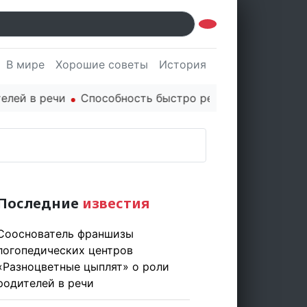
В мире
Хорошие советы
История
Культура
Наук
 речи
Способность быстро реагировать через PR цен
Последние
известия
Сооснователь франшизы
логопедических центров
«Разноцветные цыплят» о роли
родителей в речи