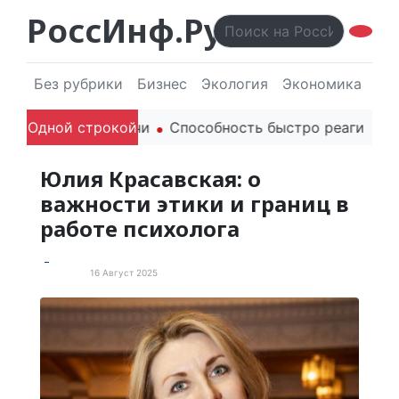
РоссИнф.Ру
Без рубрики
Бизнес
Экология
Экономика
Эл
родителей в речи
Одной строкой
Способность быстро реагировать ч
Юлия Красавская: о
важности этики и границ в
работе психолога
16 Август 2025
Новости