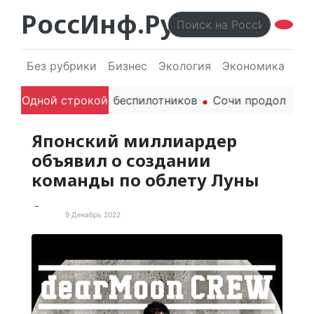
РоссИнф.Ру
Без рубрики
Бизнес
Экология
Экономика
Эл
теля гражданских беспилотников
Одной строкой
Сочи продолжает де
Японский миллиардер
объявил о создании
команды по облету Луны
9 Декабрь 2022
В мире