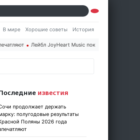
В мире
Хорошие советы
История
Культура
Наук
ляют
Лейбл JoyHeart Music показывает пример этично
Последние
известия
Сочи продолжает держать
марку: полугодовые результаты
Красной Поляны 2026 года
впечатляют