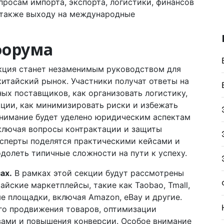
росам импорта, экспорта, логистики, финансов
а также выходу на международные
форума
кция станет незаменимым руководством для
китайский рынок. Участники получат ответы на
ых поставщиков, как организовать логистику,
кции, как минимизировать риски и избежать
нимание будет уделено юридическим аспектам
ключая вопросы контрактации и защиты
ксперты поделятся практическими кейсами и
долеть типичные сложности на пути к успеху.
ах.
В рамках этой секции будут рассмотрены
айские маркетплейсы, такие как Taobao, Tmall,
е площадки, включая Amazon, eBay и другие.
го продвижения товаров, оптимизации
вами и повышения конверсии. Особое внимание