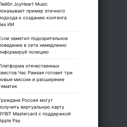
Лейбл JoyHeart Music
показывает пример этичного
подхода к созданию контента
без ИИ
Если заметил подозрительное
поведение в сети немедленно
информируй полицию
Платформа отечественных
квестов Час Рамзая готовит три
новые миссии и расширение
тематик
Граждане России могут
получить виртуальную карту
BYBIT Mastercard с поддержкой
Apple Pay