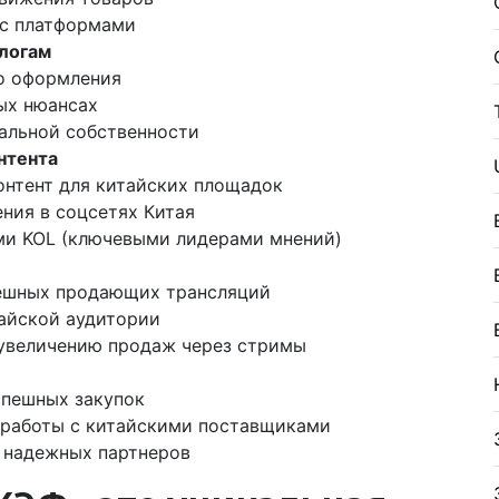
 с платформами
алогам
о оформления
ых нюансах
альной собственности
нтента
онтент для китайских площадок
ния в соцсетях Китая
ими KOL (ключевыми лидерами мнений)
пешных продающих трансляций
айской аудитории
 увеличению продаж через стримы
спешных закупок
 работы с китайскими поставщиками
 надежных партнеров