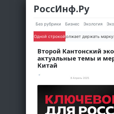
РоссИнф.Ру
Без рубрики
Бизнес
Экология
Эк
Сочи продолжает держать марку: полуг
Одной строкой
Второй Кантонский эк
актуальные темы и мер
Китай
8 Апрель 2025
События и мероприятия