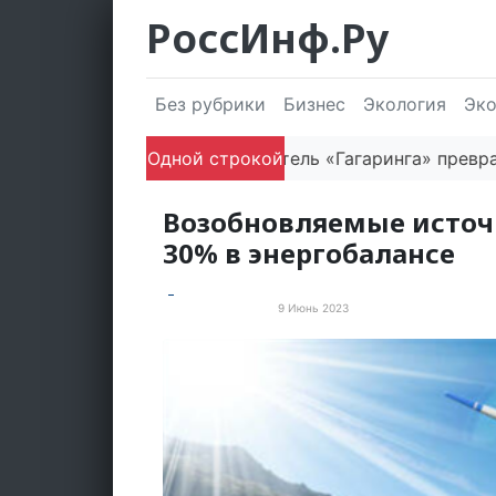
РоссИнф.Ру
Без рубрики
Бизнес
Экология
Эк
Как основатель «Гагаринга» превращает ло
Одной строкой
Возобновляемые источ
30% в энергобалансе
9 Июнь 2023
Зелёная экономика