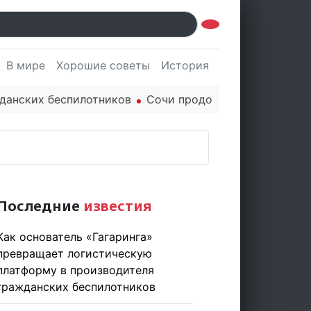
В мире
Хорошие советы
История
Культура
Наук
 беспилотников
Сочи продолжает держать марку: пол
Последние
известия
Как основатель «Гагаринга»
превращает логистическую
платформу в производителя
гражданских беспилотников