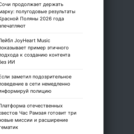
Сочи продолжает держать
марку: полугодовые результаты
Красной Поляны 2026 года
впечатляют
Лейбл JoyHeart Music
показывает пример этичного
подхода к созданию контента
без ИИ
Если заметил подозрительное
поведение в сети немедленно
информируй полицию
Платформа отечественных
квестов Час Рамзая готовит три
новые миссии и расширение
тематик